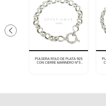
SPECIAL
PULSERA ROLO DE PLATA 925
PU
NCHA CON
CON CIERRE MARINERO Nº3
C
NERO
18CM