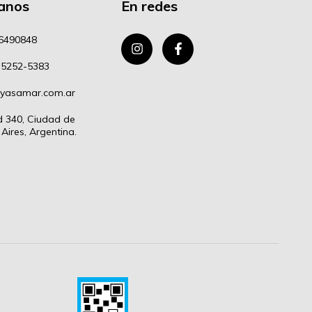
anos
En redes
6490848
 5252-5383
oyasamar.com.ar
d 340, Ciudad de
Aires, Argentina.