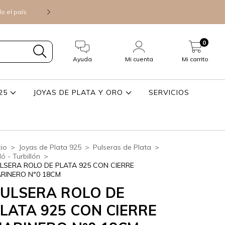
do el país
Consultá precios mayoristas para 
0
Ayuda
Mi cuenta
Mi carrito
925
JOYAS DE PLATA Y ORO
SERVICIOS
cio
>
Joyas de Plata 925
>
Pulseras de Plata
>
ó - Turbillón
>
LSERA ROLO DE PLATA 925 CON CIERRE
RINERO Nº0 18CM
ULSERA ROLO DE
LATA 925 CON CIERRE