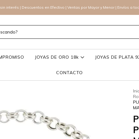
sin interés | Descuentos en Efectivo | Ventas por Mayor y Menor | Envíos a to
OMPROMISO
JOYAS DE ORO 18k
JOYAS DE PLATA 
CONTACTO
Ini
Rol
PU
MA
P
P