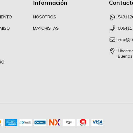
Información
Contact
IENTO
NOSOTROS
549112
MISO
MAYORISTAS
005411
info@j
Liberta
Buenos 
RO