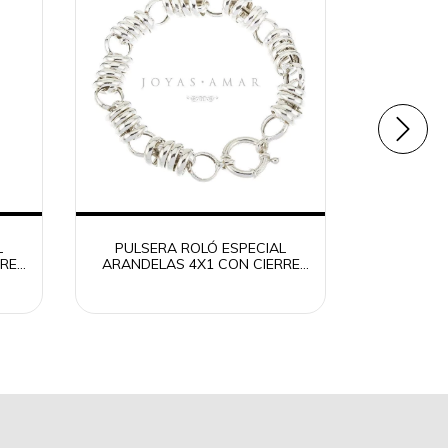
L
PULSERA ROLÓ ESPECIAL
PULSERA 
RE
ARANDELAS 4X1 CON CIERRE
CON CIE
MARINERO