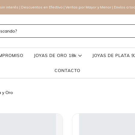
sin interés | Descuentos en Efectivo | Ventas por Mayor y Menor | Envíos a to
OMPROMISO
JOYAS DE ORO 18k
JOYAS DE PLATA 
CONTACTO
 y Oro