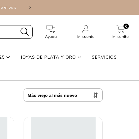
do el país
Consultá precios mayoristas para 
0
Ayuda
Mi cuenta
Mi carrito
925
JOYAS DE PLATA Y ORO
SERVICIOS