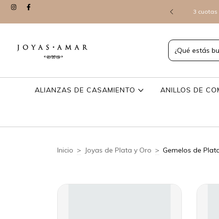
> CONSULTANOS Y TE ENVIAMOS POR WHATSAPP LO QUE
3 cuotas 
 VEAS ONLINE
ALIANZAS DE CASAMIENTO
ANILLOS DE C
Inicio
>
Joyas de Plata y Oro
>
Gemelos de Plata