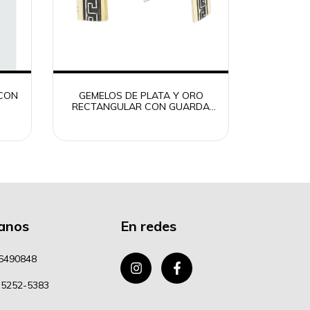
 CON
GEMELOS DE PLATA Y ORO
RECTANGULAR CON GUARDA
GRIEGA
anos
En redes
6490848
 5252-5383