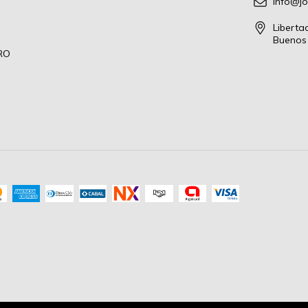
info@j
Liberta
Buenos 
RO