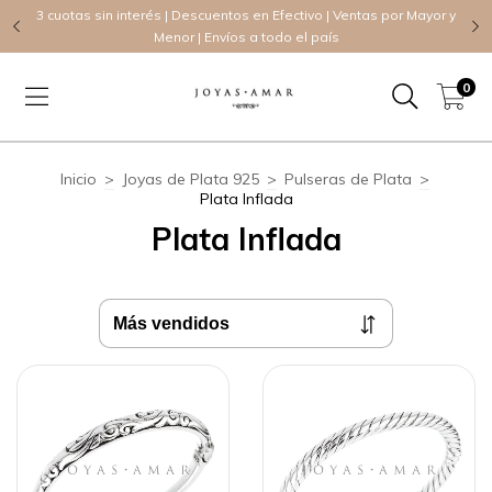
TE
3 cuotas sin interés | Descuentos en Efectivo | Ventas por Mayor y
Menor | Envíos a todo el país
0
Inicio
>
Joyas de Plata 925
>
Pulseras de Plata
>
Plata Inflada
Plata Inflada