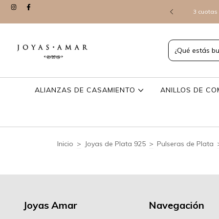
> CONSULTANOS Y TE ENVIAMOS POR WHATSAPP LO QUE
3 cuotas 
 VEAS ONLINE
ALIANZAS DE CASAMIENTO
ANILLOS DE C
Inicio
>
Joyas de Plata 925
>
Pulseras de Plata
Joyas Amar
Navegación