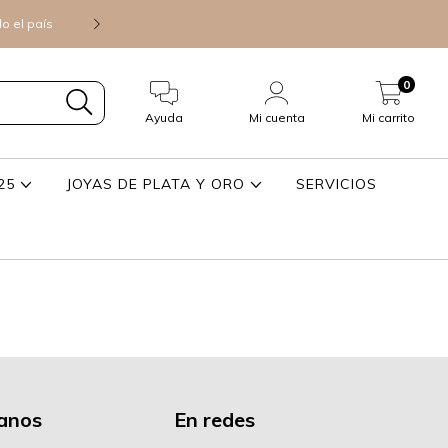
do el país
Consultá precios mayoristas para 
0
Ayuda
Mi cuenta
Mi carrito
925
JOYAS DE PLATA Y ORO
SERVICIOS
anos
En redes