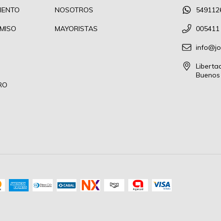
IENTO
NOSOTROS
549112
MISO
MAYORISTAS
005411
info@j
Liberta
Buenos 
RO