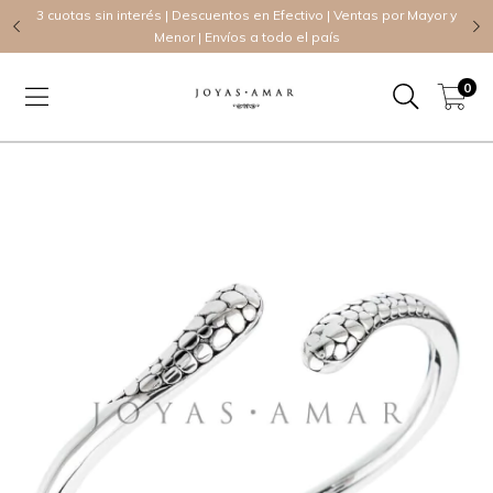
TE
3 cuotas sin interés | Descuentos en Efectivo | Ventas por Mayor y
Menor | Envíos a todo el país
0