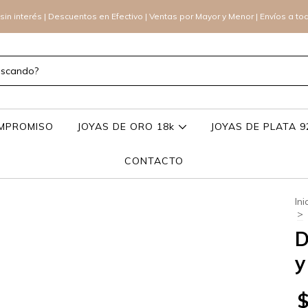
sin interés | Descuentos en Efectivo | Ventas por Mayor y Menor | Envíos a to
OMPROMISO
JOYAS DE ORO 18k
JOYAS DE PLATA 
CONTACTO
Ini
>
D
y