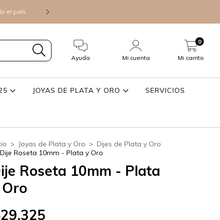
do el país
Consultá precios mayoristas para 
0
Ayuda
Mi cuenta
Mi carrito
925
JOYAS DE PLATA Y ORO
SERVICIOS
cio
>
Joyas de Plata y Oro
>
Dijes de Plata y Oro
Dije Roseta 10mm - Plata y Oro
ije Roseta 10mm - Plata
 Oro
$29.325