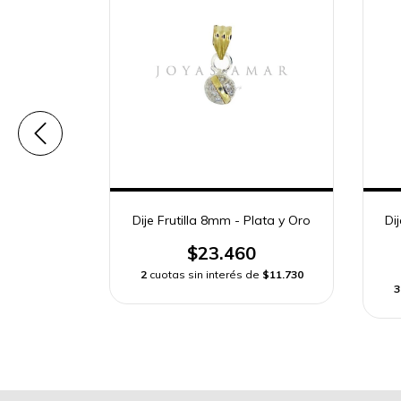
ata y Oro
Dije Frutilla 8mm - Plata y Oro
Di
0
$23.460
de
$15.640
2
cuotas sin interés de
$11.730
3