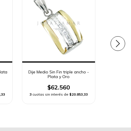
lata
Dije Medio Sin Fin triple ancho -
Dije 
Plata y Oro
Hipoca
$62.560
,33
3
cuotas sin interés de
$20.853,33
3
cuotas si