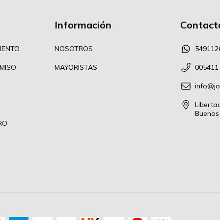
Información
Contact
IENTO
NOSOTROS
549112
MISO
MAYORISTAS
005411
info@j
Liberta
Buenos 
RO