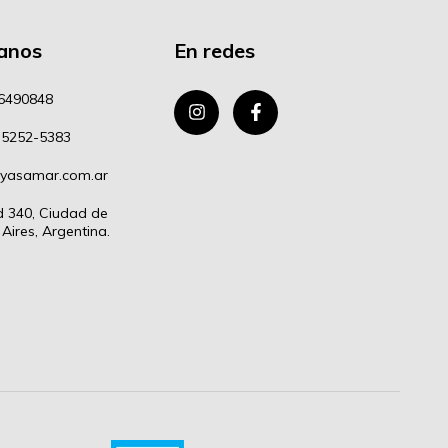
anos
En redes
6490848
 5252-5383
oyasamar.com.ar
d 340, Ciudad de
Aires, Argentina.