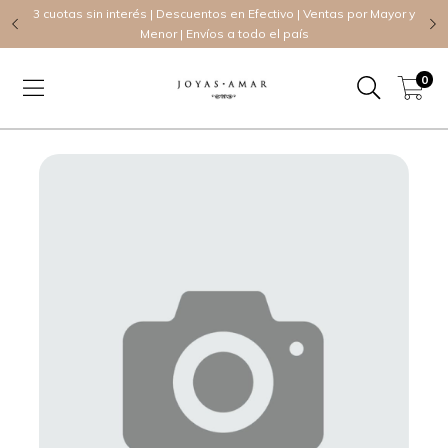
TE
3 cuotas sin interés | Descuentos en Efectivo | Ventas por Mayor y
Menor | Envíos a todo el país
0